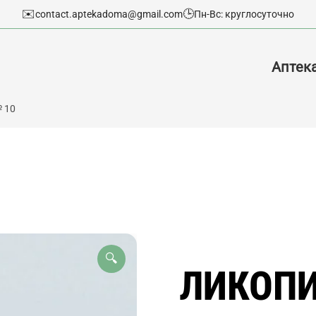
✉️
🕒
contact.aptekadoma@gmail.com
Пн-Вс: круглосуточно
Аптек
 10
🔍
ЛИКОПИ