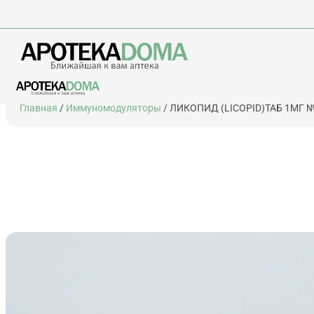
Перейти
Главная
/
Иммуномодуляторы
/ ЛИКОПИД (LICOPID)ТАБ 1МГ №
к
содержимому