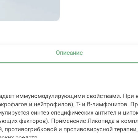
Описание
адает иммуномодулирующими свойствами. При в
акрофагов и нейтрофилов), T- и B-лимфоцитов. Пр
мулируется синтез специфических антител и цито
ующих факторов). Применение Ликопида в компл
, противогрибковой и противовирусной терапии,
ских средств.