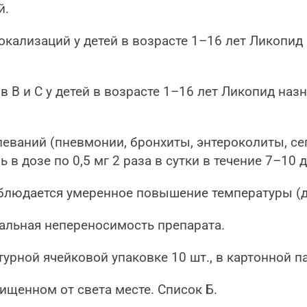
й.
кализаций у детей в возрасте 1–16 лет Ликопид н
B и C у детей в возрасте 1–16 лет Ликопид назна
еваний (пневмонии, бронхиты, энтероколиты, се
 дозе по 0,5 мг 2 раза в сутки в течение 7–10 д
блюдается умеренное повышение температуры (до
альная непереносимость препарата.
нтурной ячейковой упаковке 10 шт., в картонной п
ищенном от света месте. Список Б.