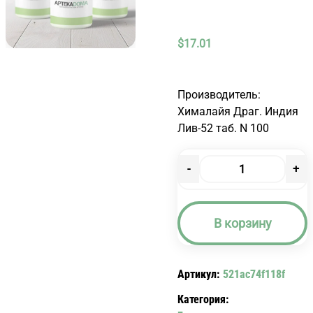
$
17.01
Производитель:
Хималайя Драг. Индия
Лив-52 таб. N 100
-
+
Количество
товара
ЛИВ
В корзину
52
ТАБ.
N
Артикул:
521ac74f118f
100
LIV
Категория:
52