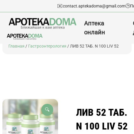
✉️
🕒
contact.aptekadoma@gmail.com
П
Аптека
онлайн
Перейти
Главная
/
Гастроэнтерология
/ ЛИВ 52 ТАБ. N 100 LIV 52
к
содержимому
ЛИВ 52 ТАБ.
🔍
N 100 LIV 52