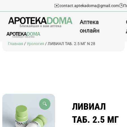
✉️
🕒
contact.aptekadoma@gmail.com
П
Аптека
онлайн
Перейти
Главная
/
Урология
/ ЛИВИАЛ ТАБ. 2.5 МГ N 28
к
содержимому
ЛИВИАЛ
🔍
ТАБ. 2.5 МГ