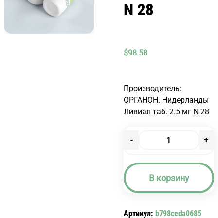
N 28
$
98.58
Производитель:
ОРГАНОН. Нидерланды
Ливиал таб. 2.5 мг N 28
-
+
Количество
товара
ЛИВИАЛ
В корзину
ТАБ.
2.5
МГ
Артикул:
b798ceda0685
N