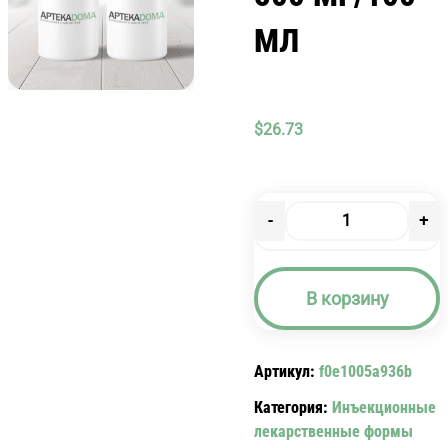
МЛ
$
26.73
-
+
Количество
товара
ЛОКСОФ
В корзину
Р-
Р
500
Артикул:
f0e1005a936b
МГ/100
МЛ
Категория:
Инъекционные
лекарственные формы