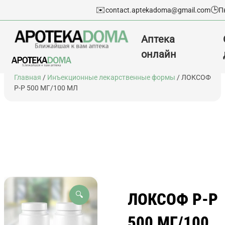
✉️
🕒
contact.aptekadoma@gmail.com
П
Аптека
онлайн
Перейти
Главная
/
Инъекционные лекарственные формы
/ ЛОКСОФ
к
Р-Р 500 МГ/100 МЛ
содержимому
ЛОКСОФ Р-Р
🔍
500 МГ/100