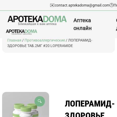
✉️
🕒
contact.aptekadoma@gmail.com
П
Аптека
онлайн
Перейти
Главная
/
Противоаллергические
/ ЛОПЕРАМИД-
к
ЗДОРОВЬЕ ТАБ.2МГ #20 LOPERAMIDE
содержимому
ЛОПЕРАМИД-
🔍
ЗДОРОВЬЕ