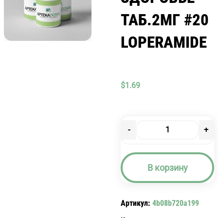
ТАБ.2МГ #20
LOPERAMIDE
$
1.69
-
+
Количество
товара
ЛОПЕРАМИД-
В корзину
ЗДОРОВЬЕ
ТАБ.2МГ
#20
Артикул:
4b08b720a199
LOPERAMIDE