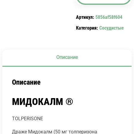
150
МГ
Артикул:
5856af58f604
№30)
MYDOCALM.
Категория:
Сосудистые
Описание
Описание
МИДОКАЛМ ®
TOLPERISONE
Драже Мидокалм (50 мг толперизона