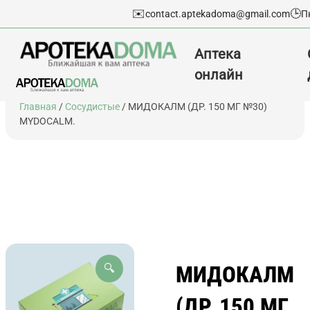
✉️
🕒
contact.aptekadoma@gmail.com
П
Аптека
онлайн
Перейти
Главная
/
Сосудистые
/ МИДОКАЛМ (ДР. 150 МГ №30)
к
MYDOCALM.
содержимому
МИДОКАЛМ
🔍
(ДР. 150 МГ