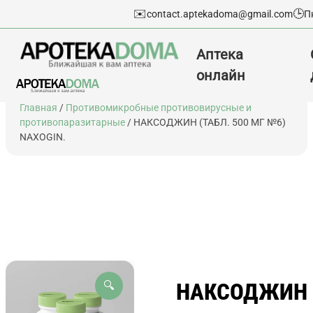
✉️
🕒
contact.aptekadoma@gmail.com
П
Аптека
онлайн
Перейти
Главная
/
Противомикробные противовирусные и
к
противопаразитарные
/ НАКСОДЖИН (ТАБЛ. 500 МГ №6)
содержимому
NAXOGIN.
НАКСОДЖИН
🔍