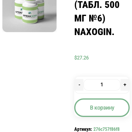
(ТАБЛ. 500
МГ №6)
NAXOGIN.
$
27.26
-
+
Количество
товара
НАКСОДЖИН
В корзину
(ТАБЛ.
500
МГ
Артикул:
276c757f86f8
№6)