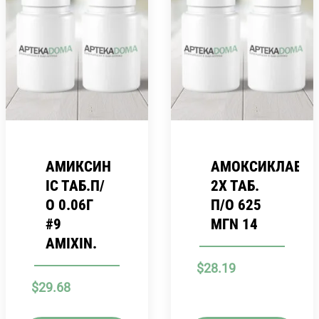
АМИКСИН
АМОКСИКЛАВ
ІС ТАБ.П/
2Х ТАБ.
О 0.06Г
П/О 625
#9
МГN 14
AMIXIN.
$
28.19
$
29.68