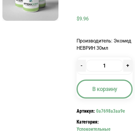
$
9.96
Производитель: Экомед
НЕВРИН 30мл
-
+
Количество
товара
НЕВРИН
В корзину
30МЛ
Артикул:
0a7698a3aa9e
Категория:
Успокоительные