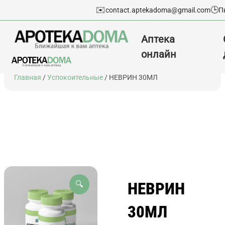
✉️
🕒
contact.aptekadoma@gmail.com
П
Аптека
онлайн
Перейти
Главная
/
Успокоительные
/ НЕВРИН 30МЛ
к
содержимому
НЕВРИН
🔍
30МЛ