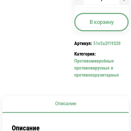
Количество
товара
НИСТАТИН
В корзину
(ТАБЛ..
П/
О
Артикул:
51e5a2f19320
500000
ЕД
Категория:
№20)
Противомикробные
NYSTATIN
противовирусные и
противопаразитарные
Описание
Описание