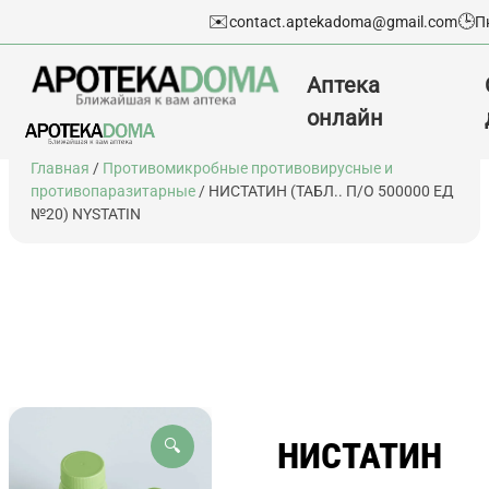
✉️
🕒
contact.aptekadoma@gmail.com
П
Аптека
онлайн
Перейти
Главная
/
Противомикробные противовирусные и
к
противопаразитарные
/ НИСТАТИН (ТАБЛ.. П/О 500000 ЕД
содержимому
№20) NYSTATIN
НИСТАТИН
🔍