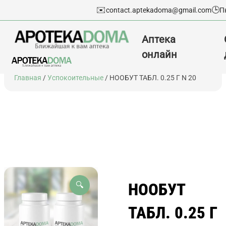
✉️
🕒
contact.aptekadoma@gmail.com
П
Аптека
онлайн
Перейти
Главная
/
Успокоительные
/ НООБУТ ТАБЛ. 0.25 Г N 20
к
содержимому
НООБУТ
🔍
ТАБЛ. 0.25 Г