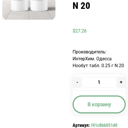
N 20
$
27.26
Производитель:
ИнтерХим. Одесса
Нообут табл. 0.25 г N 20
-
+
Количество
товара
НООБУТ
В корзину
ТАБЛ.
0.25
Г
Артикул:
f41c8bb051d0
N