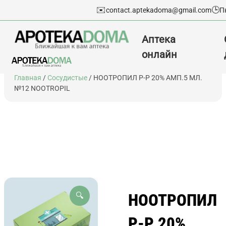
✉️
🕒
contact.aptekadoma@gmail.com
П
Аптека
онлайн
Перейти
Главная
/
Сосудистые
/ НООТРОПИЛ Р-Р 20% АМП.5 МЛ.
к
№12 NOOTROPIL
содержимому
НООТРОПИЛ
🔍
Р-Р 20%