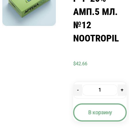
АМП.5 МЛ.
№12
NOOTROPIL
$
42.66
-
+
Количество
товара
НООТРОПИЛ
В корзину
Р-
Р
20%