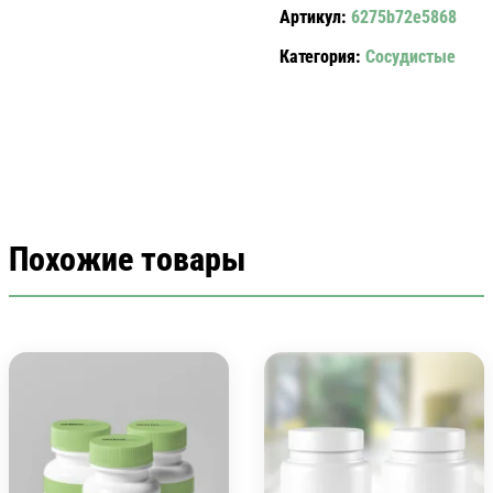
Артикул:
6275b72e5868
АМП.5
МЛ.
Категория:
Сосудистые
№12
NOOTROPIL
Похожие товары