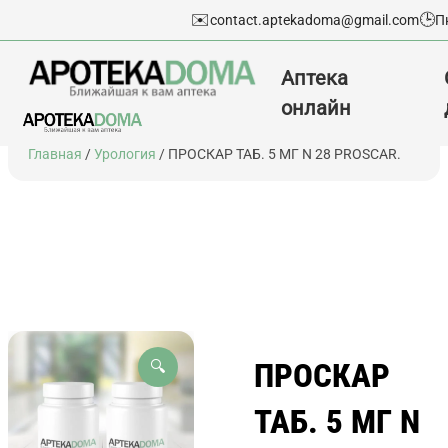
✉️
🕒
contact.aptekadoma@gmail.com
П
Аптека
онлайн
Перейти
Главная
/
Урология
/ ПРОСКАР ТАБ. 5 МГ N 28 PROSCAR.
к
содержимому
ПРОСКАР
🔍
ТАБ. 5 МГ N