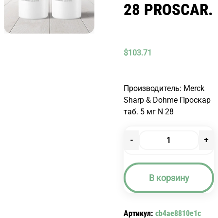
28 PROSCAR.
$
103.71
Производитель: Merck
Sharp & Dohme Проскар
таб. 5 мг N 28
-
+
Количество
товара
ПРОСКАР
В корзину
ТАБ.
5
МГ
Артикул:
cb4ae8810e1c
N