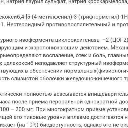
н, натрия лаурил сульфат, натрия кроскармелоза,
коксиб,4-[5-(4-метилфенил)-3-(трифторметил)-1
01. Нестероидный противовоспалительный и про
урного изофермента циклооксигеназы –2 (ЦОГ-2)
зирующим и жаропонижающим действием. Механи
орыеопределяют воспаление, отек и боль, главн
ях целекоксиб неподавляет структурный изоферме
ствующих в обеспечении нормальных(физиологиче
ть слизистой оболочки желудочно-кишечного тр
ктически полностью всасывается впищеваритель
часа после приема пероральной однократной до
100 – 200 мг. При многократном приеме установ
ищей его пиковые уровни вплазме достигаются н
ижает (на 10%) биодоступность, однако это не о