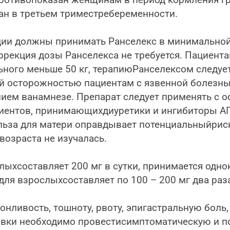
ротивопоказан женщинам в период кормления гр
ан в третьем триместребеременности.
ии должны принимать Ранселекс в минимальной
рекция дозы Ранселекса не требуется. Пациент
ольного меньше 50 кг, терапиюРанселексом след
ой осторожностью пациентам с язвенной болезнь
ем ванамнезе. Препарат следует применять с о
ациентов, принимающихдиуретики и ингибиторы А
ольза для матери оправдывает потенциальныйрис
возраста не изучалась.
ыхсоставляет 200 мг в сутки, принимается однок
ля взрослыхсоставляет по 100 – 200 мг два раза
ивость, тошноту, рвоту, эпигастральную боль,
ровки необходимо провестисимптоматическую и