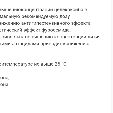
овышениюконцентрации целекоксиба в
нимальную рекомендуемую дозу
нижению антигипертензивного эффекта
етический эффект фуросемида.
тпривести к повышению концентрации лития
ащими антацидами приводит кснижению
итемпературе не выше 25 °С.
она,
она.