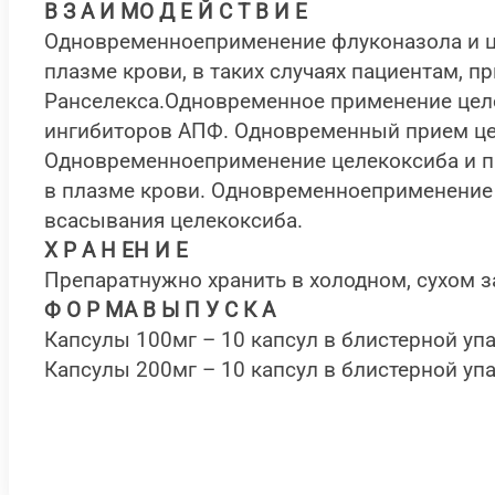
В З А И МО Д Е Й С Т В И Е
Одновременноеприменение флуконазола и ц
плазме крови, в таких случаях пациентам,
Ранселекса.Одновременное применение цел
ингибиторов АПФ. Одновременный прием це
Одновременноеприменение целекоксиба и п
в плазме крови. Одновременноеприменение
всасывания целекоксиба.
Х Р А Н ЕН И Е
Препаратнужно хранить в холодном, сухом з
Ф О Р МА В Ы П У С К А
Капсулы 100мг – 10 капсул в блистерной упа
Капсулы 200мг – 10 капсул в блистерной уп