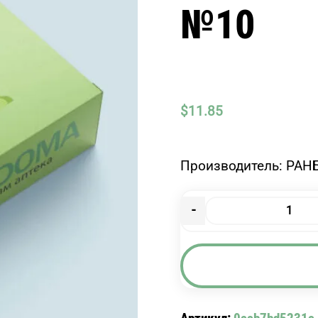
№10
$
11.85
Производитель: РАН
-
Количество
товара
РАНСЕЛЕКС
100
МГ
КАПС.