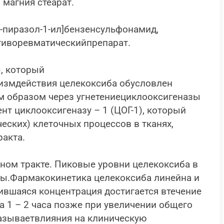
 магния стеарат.
Н-пиразол-1-ил]бензенсульфонамид,
тиворевматическийпрепарат.
, который
змдействия целекоксиба обусловлен
ым образом через угнетениециклооксигеназы
нт циклооксигеназу – 1 (ЦОГ-1), который
ских) клеточных процессов в тканях,
акта.
ном тракте. Пиковые уровни целекоксиба в
зы.Фармакокинетика целекоксиба линейна и
ившаяся концентрация достигается втечение
а 1 – 2 часа позже при увеличении общего
казываетвлияния на клиническую