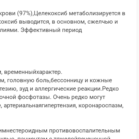
крови (97%),Целекоксиб метаболизируется в
коксиб выводится, в основном, сжелчью и
калиями. Эффективный период
, временныйхарактер.
м, головную боль,бессонницу и кожные
тезию, зуд и аллергические реакции.Редко
лочной фосфотазы. Очень редко могут
, артериальнаягипертензия, коронароспазм,
угимнестероидным противовоспалительным