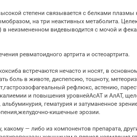
высокой степени связывается с белками плазмы 
ымобразом, на три неактивных метаболита. Целе
3%) в неизмененном видевыводится с мочой и фе
чения ревматоидного артрита и остеоартрита.
ксиба встречаются нечасто и носят, в основном
 боль в животе, диспепсию, тошноту, метеориз
ит,гастроэзофагеальный рефлюкс, астению, парес
покалиемии и повышения уровнейАсАТ и АлАТ, ще
 альбуминурия, гематурия и затуманенное зрение
опения,желудочно-кишечные эрозии.
, какому — либо из компонентов препарата, др