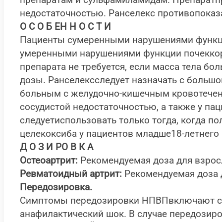
препаратам и сульфамиламидам. Препаратп
недостаточностью. Ранселекс противопоказ
О С О Б ЕН Н О С Т И
Пациенты сумеренными нарушениями функц
умеренными нарушениями функции почеккор
препарата не требуется, если масса тела б
дозы. Ранселексследует назначать с больш
больным с желудочно-кишечным кровотечени
сосудистой недостаточностью, а также у п
следуетиспользовать только тогда, когда п
целекоксиба у пациентов младше18-летнего 
Д О З И РО В К А
Остеоартрит:
Рекомендуемая доза для взросл
Ревматоидный артрит:
Рекомендуемая доза д
Передозировка.
Симптомы передозировки НПВПвключают сонл
анафилактический шок. В случае передози