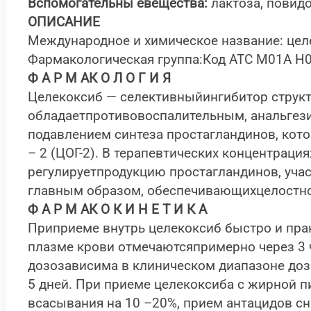
Вспомогательны евещества:
лактоза, повидо
ОПИСАНИЕ
Международное и химическое название: целе
Фармакологическая группа:Код АТС М01А Н
Ф А Р М АК О Л О Г И Я
Целекоксиб — селективныйингибитор структ
обладаетпротивовоспалительным, анальге
подавлением синтеза простагландинов, кот
– 2 (ЦОГ-2). В терапевтических концентраци
регулируетпродукцию простагландинов, уча
главным образом, обеспечивающихцелостнос
Ф А Р М АК О К И Н Е Т И К А
Приприеме внутрь целекоксиб быстро и пра
плазме крови отмечаютсяпримерно через 3 
дозозависима в клиническом диапазоне доз
5 дней. При приеме целекоксиба с жирной п
всасывания на 10 –20%, прием антацидов сн