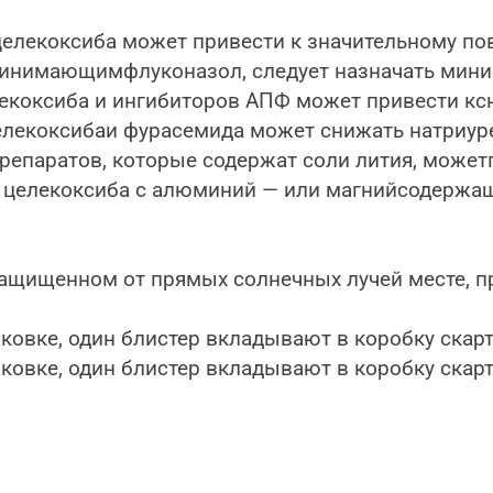
елекоксиба может привести к значительному п
 принимающимфлуконазол, следует назначать ми
екоксиба и ингибиторов АПФ может привести кс
лекоксибаи фурасемида может снижать натриур
репаратов, которые содержат соли лития, може
 целекоксиба с алюминий — или магнийсодерж
ащищенном от прямых солнечных лучей месте, пр
ковке, один блистер вкладывают в коробку скарт
аковке, один блистер вкладывают в коробку скарт