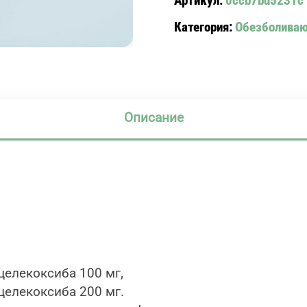
Артикул:
0ccb7bd5231c
№10
Категория:
Обезболива
Описание
целекоксиба 100 мг,
целекоксиба 200 мг.