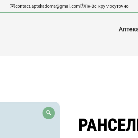
✉️
🕒
contact.aptekadoma@gmail.com
Пн-Вс: круглосуточно
Аптек
🔍
РАНСЕЛ