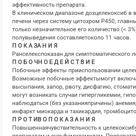
эффективность препарата.
В клиническом диапазоне дозцелекоксиб в 
печени через систему цитохром Р450, главн
только незначительное его количество (< 
полувыведения составляетоколо 11 часов.
П О К А ЗА Н И Я
Ранселекспоказан для симптоматического ле
П О Б О ЧН О Е Д Е Й С Т В И Е
Побочные эффекты прииспользовании целеко
Возможные побочные эффектымогут включать
высыпания, запор, рвоту, дисфагию, стомат
могут возникать случаи гипергликемии, ги
наблюдаться (без указанияпричины) анемия,
инфаркт миокарда и тахикардия, тромбоцит
П Р О Т ИВ О П О К А З А Н И Я
Повышеннаячувствительность к целекоксибу