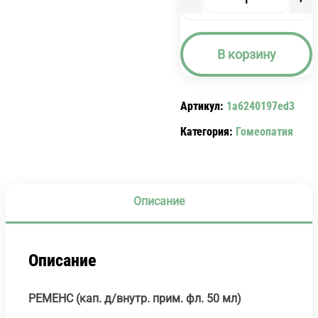
Количество
товара
РЕМЕНС
В корзину
(КАП.
Д/
ВНУТР.
Артикул:
1a6240197ed3
ПРИМ.
ФЛ.
Категория:
Гомеопатия
50
МЛ)
REMENS
Описание
Описание
РЕМЕНС (кап. д/внутр. прим. фл. 50 мл)