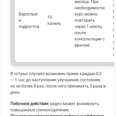
месяца. При
с
необходимости
в
Взрослые
курс можно
10
м
и
повторить
капель
ч
подростки
через 1 месяц
п
после
п
консультации с
п
врачом.
в
с
В острых случаях возможен прием каждые 0,5
— 1 час до наступления улучшения состояния,
но не более 8 раз, после чего принимать 3 раза в
день.
Побочное действие:
редко может возникнуть
повышенное слюноотделение.