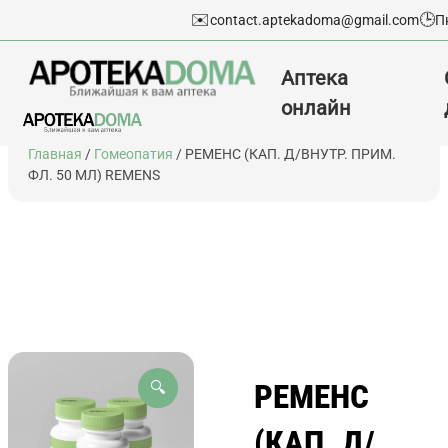
✉️
🕒
contact.aptekadoma@gmail.com
П
Аптека
онлайн
Перейти
Главная
/
Гомеопатия
/ РЕМЕНС (КАП. Д/ВНУТР. ПРИМ.
к
ФЛ. 50 МЛ) REMENS
содержимому
РЕМЕНС
🔍
(КАП. Д/