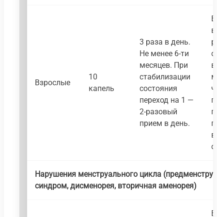
В
в
3 раза в день.
р
Не менее 6-ти
с
месяцев. При
в
10
стабилизации
м
Взрослые
капель
состояния
ч
переход на 1 —
п
2-разовый
п
прием в день.
п
в
с
Нарушения менструального цикла (предменстру
синдром, дисменорея, вторичная аменорея)
В