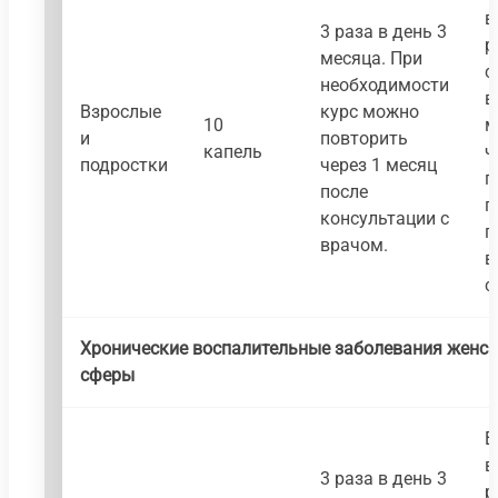
в
3 раза в день 3
р
месяца. При
с
необходимости
в
Взрослые
курс можно
10
м
и
повторить
капель
ч
подростки
через 1 месяц
п
после
п
консультации с
п
врачом.
в
с
Хронические воспалительные заболевания женск
сферы
В
в
3 раза в день 3
р