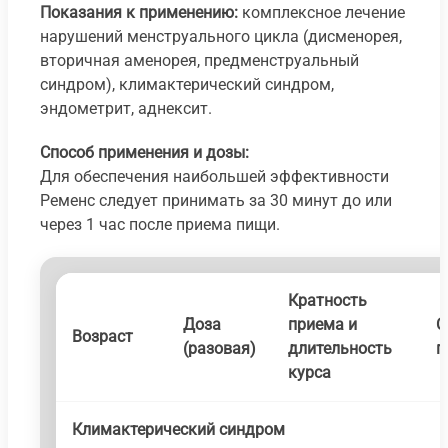
Показания к применению:
комплексное лечение
нарушений менструального цикла (дисменорея,
вторичная аменорея, предменструальный
синдром), климактерический синдром,
эндометрит, аднексит.
Способ применения и дозы:
Для обеспечения наибольшей эффективности
Ременс следует принимать за 30 минут до или
через 1 час после приема пищи.
Кратность
Доза
приема и
С
Возраст
(разовая)
длительность
п
курса
Климактерический синдром