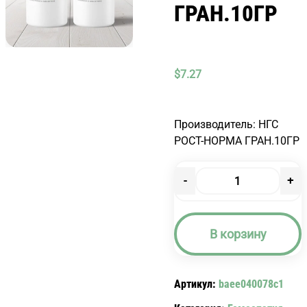
ГРАН.10ГР
$
7.27
Производитель: НГС
РОСТ-НОРМА ГРАН.10ГР
-
+
Количество
товара
РОСТ-
В корзину
НОРМА
ГРАН.10ГР
Артикул:
baee040078c1