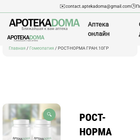
✉️
🕒
contact.aptekadoma@gmail.com
П
Аптека
онлайн
Перейти
Главная
/
Гомеопатия
/ РОСТ-НОРМА ГРАН.10ГР
к
содержимому
РОСТ-
🔍
НОРМА