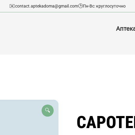
✉️
🕒
contact.aptekadoma@gmail.com
Пн-Вс: круглосуточно
Аптек
🔍
САРОТЕН