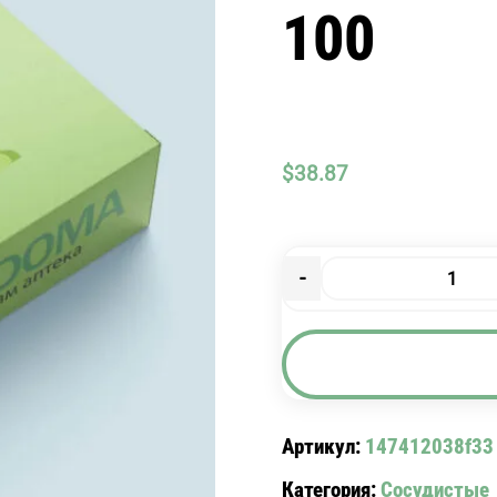
100
$
38.87
-
Количество
товара
САРОТЕН
ТАБ.
25
МГ
Артикул:
147412038f33
N
Категория:
Сосудистые