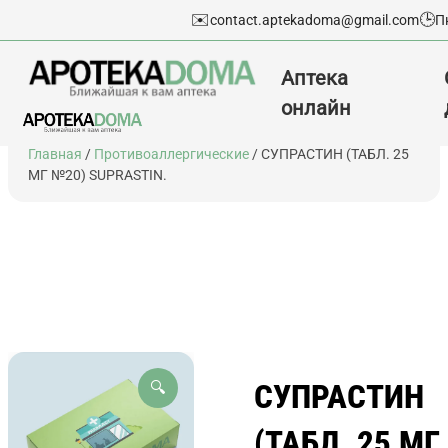
✉️
🕒
contact.aptekadoma@gmail.com
П
Аптека
онлайн
Перейти
Главная
/
Противоаллергические
/ СУПРАСТИН (ТАБЛ. 25
к
МГ №20) SUPRASTIN.
содержимому
СУПРАСТИН
🔍
(ТАБЛ. 25 МГ