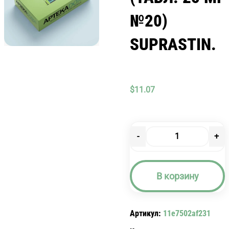
№20)
SUPRASTIN.
$
11.07
-
+
Количество
товара
СУПРАСТИН
В корзину
(ТАБЛ.
25
МГ
Артикул:
11e7502af231
№20)
SUPRASTIN.