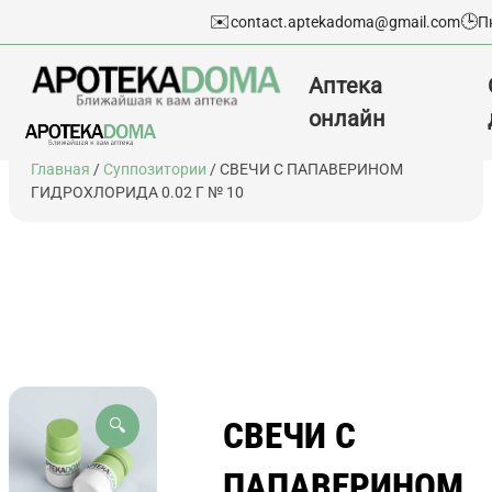
✉️
🕒
contact.aptekadoma@gmail.com
П
Аптека
онлайн
Перейти
Главная
/
Суппозитории
/ СВЕЧИ С ПАПАВЕРИНОМ
к
ГИДРОХЛОРИДА 0.02 Г № 10
содержимому
СВЕЧИ С
🔍
ПАПАВЕРИНОМ