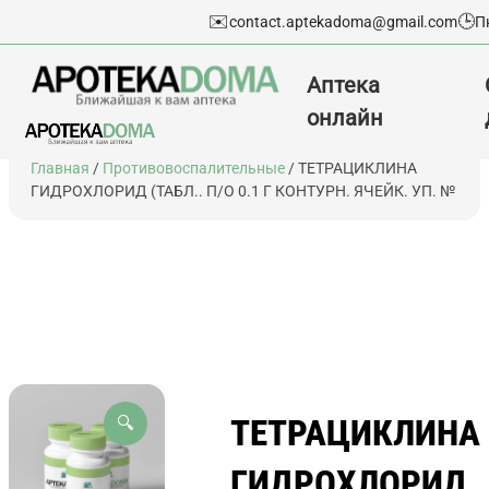
✉️
🕒
contact.aptekadoma@gmail.com
П
Аптека
онлайн
Перейти
Главная
/
Противовоспалительные
/ ТЕТРАЦИКЛИНА
к
ГИДРОХЛОРИД (ТАБЛ.. П/О 0.1 Г КОНТУРН. ЯЧЕЙК. УП. №
содержимому
ТЕТРАЦИКЛИНА
🔍
ГИДРОХЛОРИД