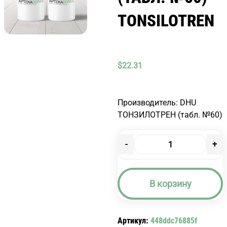
TONSILOTREN
$
22.31
Производитель: DHU
ТОНЗИЛОТРЕН (табл. №60)
-
+
Количество
товара
ТОНЗИЛОТРЕН
В корзину
(ТАБЛ.
№60)
TONSILOTREN
Артикул:
448ddc76885f