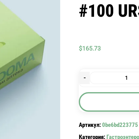
#100 UR
$
165.73
-
Количество
товара
УРСОФАЛЬК
КАПС.250МГ
#100
URSOFALK.
Артикул:
0be6bd223775
Категория:
Гастроэнтер