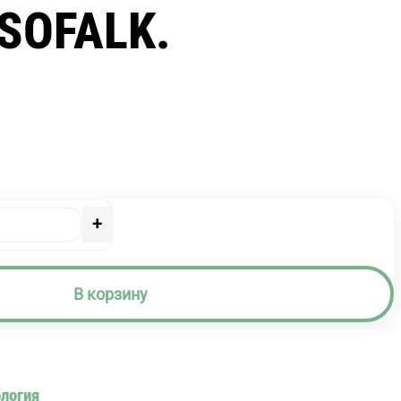
SOFALK.
+
В корзину
ология