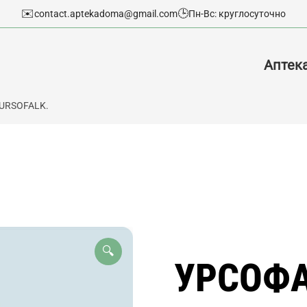
✉️
🕒
contact.aptekadoma@gmail.com
Пн-Вс: круглосуточно
Аптек
URSOFALK.
🔍
УРСОФА