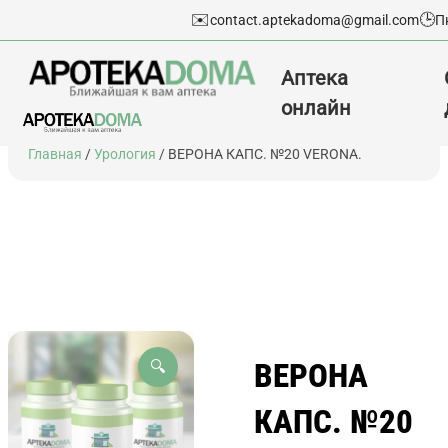
✉️
🕒
contact.aptekadoma@gmail.com
П
Аптека
онлайн
Перейти
Главная
/
Урология
/ ВЕРОНА КАПС. №20 VERONA.
к
содержимому
ВЕРОНА
🔍
КАПС. №20