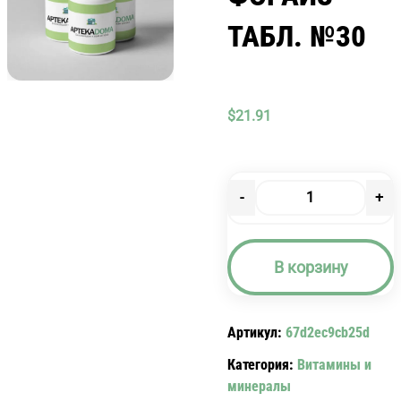
ТАБЛ. №30
$
21.91
-
+
Количество
товара
ВИТРУМ
В корзину
ФОРАЙЗ
ТАБЛ.
№30
Артикул:
67d2ec9cb25d
Категория:
Витамины и
минералы