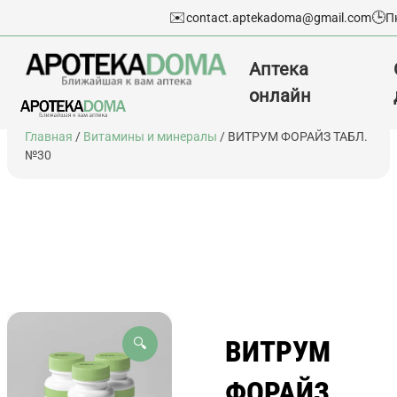
✉️
🕒
contact.aptekadoma@gmail.com
П
Аптека
онлайн
Перейти
Главная
/
Витамины и минералы
/ ВИТРУМ ФОРАЙЗ ТАБЛ.
к
№30
содержимому
ВИТРУМ
🔍
ФОРАЙЗ