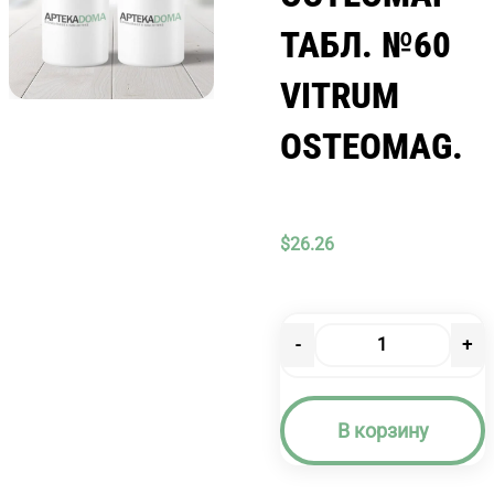
ТАБЛ. №60
VITRUM
OSTEOMAG.
$
26.26
-
+
Количество
товара
ВИТРУМ
В корзину
ОСТЕОМАГ
ТАБЛ.
№60