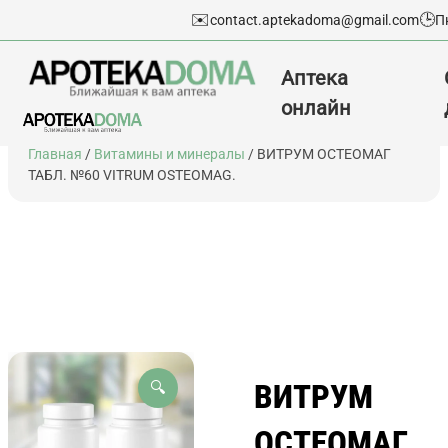
✉️
🕒
contact.aptekadoma@gmail.com
П
Аптека
онлайн
Перейти
Главная
/
Витамины и минералы
/ ВИТРУМ ОСТЕОМАГ
к
ТАБЛ. №60 VITRUM OSTEOMAG.
содержимому
ВИТРУМ
🔍
ОСТЕОМАГ