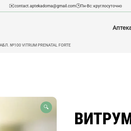
✉️
🕒
contact.aptekadoma@gmail.com
Пн-Вс: круглосуточно
Аптек
АБЛ. №100 VITRUM PRENATAL FORTE
🔍
ВИТРУМ