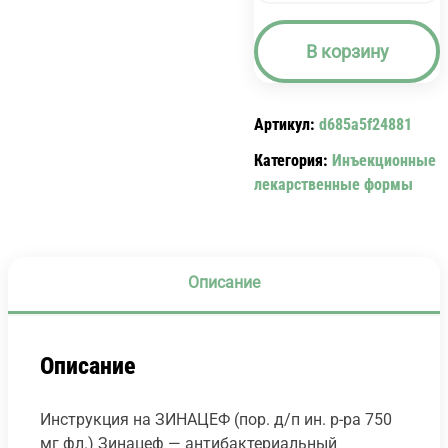
товара
ЗИНАЦЕФ
В корзину
(ПОР.
Д/
П
Артикул:
d685a5f24881
ИН.
Р-
Категория:
Инъекционные
РА
лекарственные формы
750
МГ
ФЛ.)
ZINACEF.
Описание
Описание
Инструкция на ЗИНАЦЕФ (пор. д/п ин. р-ра 750
мг фл.) Зинацеф — антибактериальный