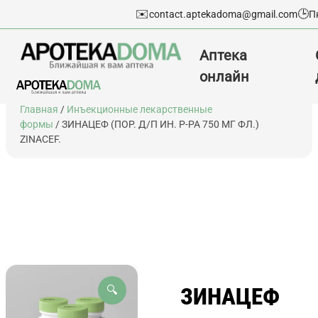
✉️
🕒
contact.aptekadoma@gmail.com
П
Аптека
онлайн
Перейти
Главная
/
Инъекционные лекарственные
к
формы
/ ЗИНАЦЕФ (ПОР. Д/П ИН. Р-РА 750 МГ ФЛ.)
содержимому
ZINACEF.
ЗИНАЦЕФ
🔍