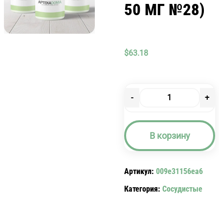
50 МГ №28)
$
63.18
-
+
Количество
товара
ЗОЛОФТ
В корзину
(ТАБЛ..
П/
О
Артикул:
009e31156ea6
50
МГ
Категория:
Сосудистые
№28)