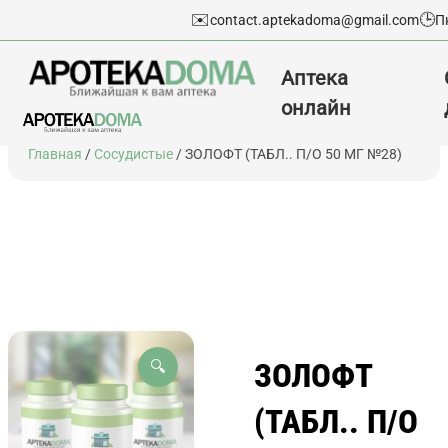
✉️
🕒
contact.aptekadoma@gmail.com
П
Аптека
онлайн
Перейти
Главная
/
Сосудистые
/ ЗОЛОФТ (ТАБЛ.. П/О 50 МГ №28)
к
содержимому
ЗОЛОФТ
🔍
(ТАБЛ.. П/О