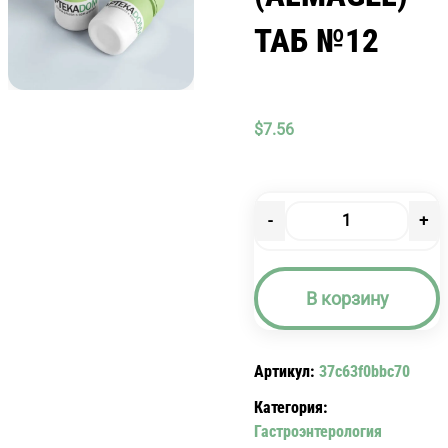
ТАБ №12
$
7.56
-
+
Количество
товара
АЛМАГЕЛЬ
В корзину
(ALMAGEL)
ТАБ
№12
Артикул:
37c63f0bbc70
Категория:
Гастроэнтерология