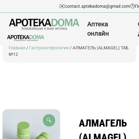
✉️
🕒
contact.aptekadoma@gmail.com
П
Аптека
онлайн
Перейти
Главная
/
Гастроэнтерология
/ АЛМАГЕЛЬ (ALMAGEL) ТАБ
к
№12
содержимому
АЛМАГЕЛЬ
🔍
(ALMAGEL)