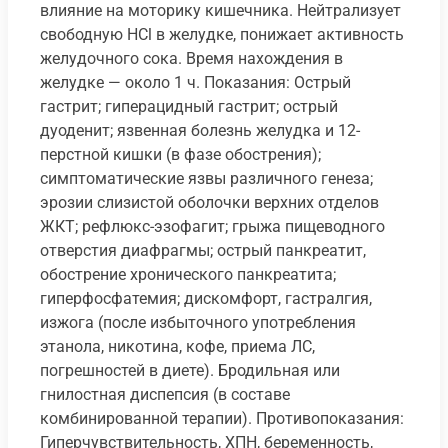
влияние на моторику кишечника. Нейтрализует
свободную HCl в желудке, понижает активность
желудочного сока. Время нахождения в
желудке — около 1 ч. Показания: Острый
гастрит; гиперацидный гастрит; острый
дуоденит; язвенная болезнь желудка и 12-
перстной кишки (в фазе обострения);
симптоматические язвы различного генеза;
эрозии слизистой оболочки верхних отделов
ЖКТ; рефлюкс-эзофагит; грыжа пищеводного
отверстия диафрагмы; острый панкреатит,
обострение хронического панкреатита;
гиперфосфатемия; дискомфорт, гастралгия,
изжога (после избыточного употребления
этанола, никотина, кофе, приема ЛС,
погрешностей в диете). Бродильная или
гнилостная диспепсия (в составе
комбинированной терапии). Противопоказания:
Гиперчувствительность, ХПН, беременность,