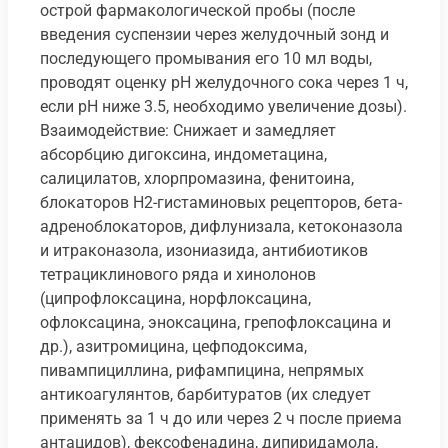
острой фармакологической пробы (после
введения суспензии через желудочный зонд и
последующего промывания его 10 мл воды,
проводят оценку pH желудочного сока через 1 ч,
если pH ниже 3.5, необходимо увеличение дозы).
Взаимодействие: Снижает и замедляет
абсорбцию дигоксина, индометацина,
салицилатов, хлорпромазина, фенитоина,
блокаторов H2-гистаминовых рецепторов, бета-
адреноблокаторов, дифлунизала, кетоконазола
и итраконазола, изониазида, антибиотиков
тетрациклинового ряда и хинолонов
(ципрофлоксацина, норфлоксацина,
офлоксацина, эноксацина, грепофлоксацина и
др.), азитромицина, цефподоксима,
пивампициллина, рифампицина, непрямых
антикоагулянтов, барбитуратов (их следует
применять за 1 ч до или через 2 ч после приема
антацидов), фексофенадина, дипиридамола,