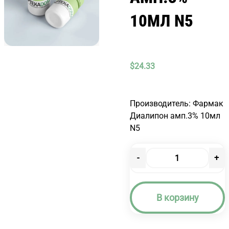
10МЛ N5
$
24.33
Производитель: Фармак
Диалипон амп.3% 10мл
N5
-
+
Количество
товара
ДИАЛИПОН
В корзину
АМП.3%
10МЛ
N5