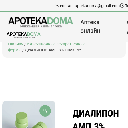
✉️
🕒
contact.aptekadoma@gmail.com
П
Аптека
онлайн
Перейти
Главная
/
Инъекционные лекарственные
к
формы
/ ДИАЛИПОН АМП.3% 10МЛ N5
содержимому
ДИАЛИПОН
🔍
АМП.3%