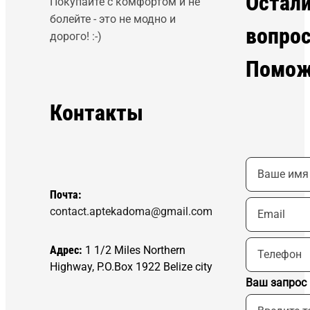
Остал
Покупайте с комфортом и не
болейте - это не модно и
вопро
дорого! :-)
Помож
Контакты
Почта:
contact.aptekadoma@gmail.com
Адрес:
1 1/2 Miles Northern
Highway, P.O.Box 1922 Belize city
Ваш запрос