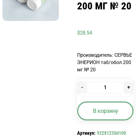
200 МГ № 20
$
28.54
Производитель: СЕРВЬЕ
ЭНЕРИОН таб/обол 200
мг № 20
-
+
Количество
товара
ЭНЕРИОН
В корзину
ТАБ/
ОБОЛ
200
Артикул:
92281230d100
МГ