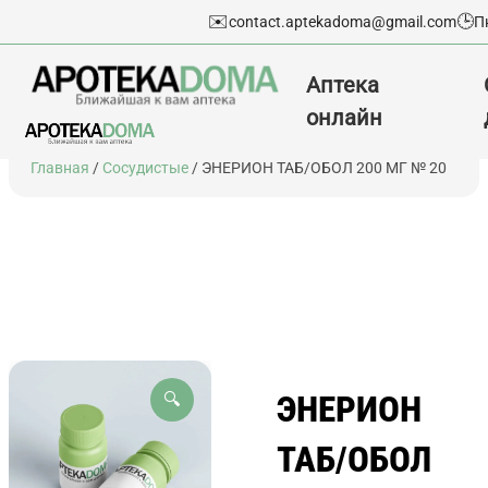
✉️
🕒
contact.aptekadoma@gmail.com
П
Аптека
онлайн
Перейти
Главная
/
Сосудистые
/ ЭНЕРИОН ТАБ/ОБОЛ 200 МГ № 20
к
содержимому
ЭНЕРИОН
🔍
ТАБ/ОБОЛ