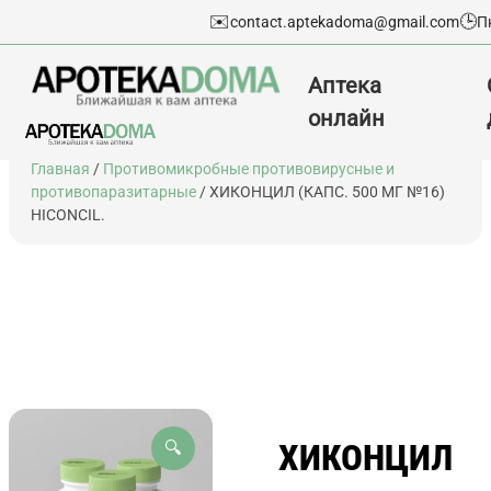
✉️
🕒
contact.aptekadoma@gmail.com
П
Аптека
онлайн
Перейти
Главная
/
Противомикробные противовирусные и
к
противопаразитарные
/ ХИКОНЦИЛ (КАПС. 500 МГ №16)
содержимому
HICONCIL.
ХИКОНЦИЛ
🔍