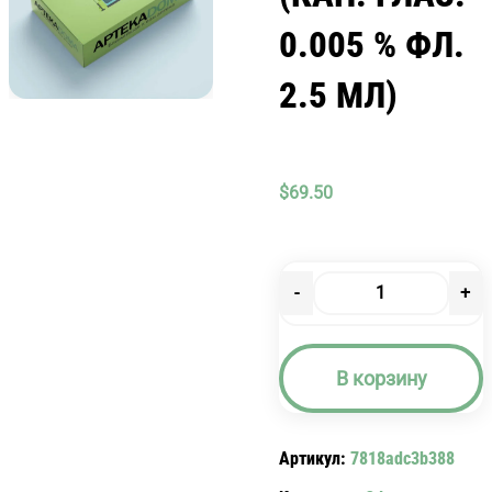
0.005 % ФЛ.
2.5 МЛ)
$
69.50
-
+
Количество
товара
КСАЛАТАН
В корзину
(КАП.
ГЛАЗ.
0.005
Артикул:
7818adc3b388
%
ФЛ.