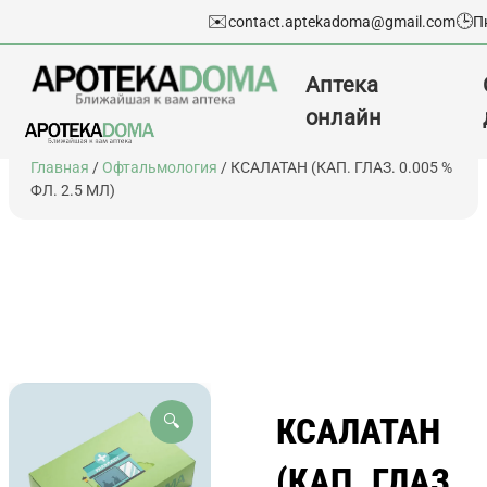
✉️
🕒
contact.aptekadoma@gmail.com
П
Аптека
онлайн
Перейти
Главная
/
Офтальмология
/ КСАЛАТАН (КАП. ГЛАЗ. 0.005 %
к
ФЛ. 2.5 МЛ)
содержимому
КСАЛАТАН
🔍
(КАП. ГЛАЗ.