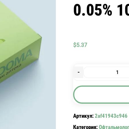
0.05% 1
$
5.37
-
Количество
товара
ВИАЛЬ
КАПЛИ
ГЛАЗ.
0.05%
Артикул:
2af41943c946
10
Категория:
Офтальмолог