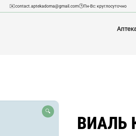
✉️
🕒
contact.aptekadoma@gmail.com
Пн-Вс: круглосуточно
Аптек
🔍
ВИАЛЬ 