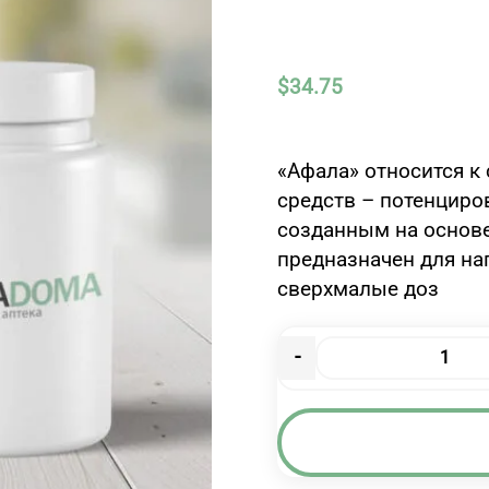
$
34.75
«Афала» относится к
средств – потенциро
созданным на основе
предназначен для на
сверхмалые доз
-
Количество
товара
АФАЛА(AFALA)
ТАБ
№