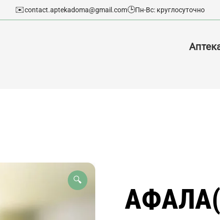
✉️
🕒
contact.aptekadoma@gmail.com
Пн-Вс: круглосуточно
Аптек
🔍
АФАЛА(