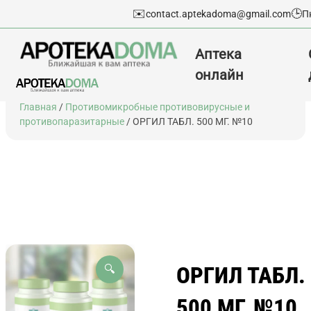
✉️
🕒
contact.aptekadoma@gmail.com
П
Аптека
онлайн
Перейти
Главная
/
Противомикробные противовирусные и
к
противопаразитарные
/ ОРГИЛ ТАБЛ. 500 МГ. №10
содержимому
ОРГИЛ ТАБЛ.
🔍
500 МГ. №10