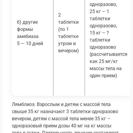
одноразово,
25 кг – 1
2
таблетки
б) другие
таблетки
одноразово,
формы
(по 1
15 кг – ?
амебиаза
таблетке
таблетки
5 — 10 дней
утром и
одноразово
вечером)
(рассчитывается
как 25 мг/кг
массы тела на
один прием)
Лямблиоз. Взрослым и детям с массой тела
свыше 35 кг назначают 3 таблетки одноразово
вечером, детям с массой тела менее 35 кг –
одноразовый прием дозы 40 мг на кг массы
тела в сутки. Длительность лечения составляет