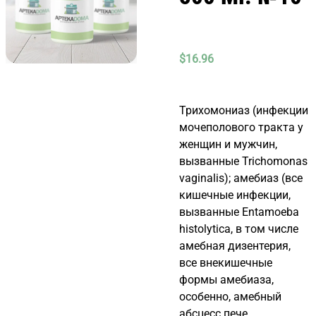
$
16.96
Трихомониаз (инфекции
мочеполового тракта у
женщин и мужчин,
вызванные Trichomonas
vaginalis); амебиаз (все
кишечные инфекции,
вызванные Entamoeba
histolytica, в том числе
амебная дизентерия,
все внекишечные
формы амебиаза,
особенно, амебный
абсцесс пече