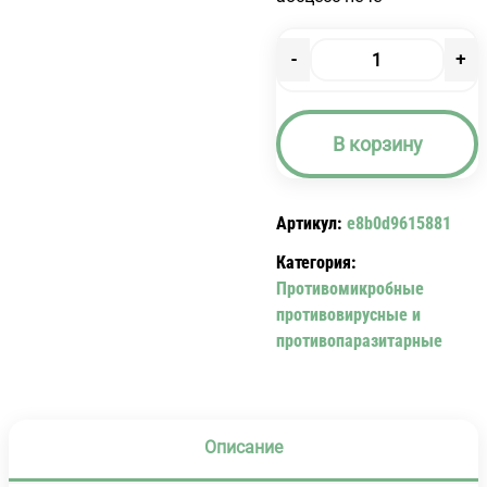
-
+
Количество
товара
ОРГИЛ
В корзину
ТАБЛ.
500
МГ.
Артикул:
e8b0d9615881
№10
Категория:
Противомикробные
противовирусные и
противопаразитарные
Описание