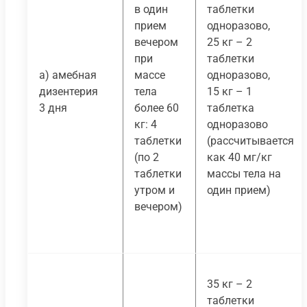
в один
таблетки
прием
одноразово,
вечером
25 кг – 2
при
таблетки
а) амебная
массе
одноразово,
дизентерия
тела
15 кг – 1
3 дня
более 60
таблетка
кг: 4
одноразово
таблетки
(рассчитывается
(по 2
как 40 мг/кг
таблетки
массы тела на
утром и
один прием)
вечером)
35 кг – 2
таблетки